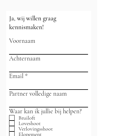
Ja, wij willen graag
kennismaken!
Voornaam
Achternaam
Email
Partner volledige naam
Waar kan ik jullie bij helpen?
Bruiloft
Loveshoot
Verlovingsshoot
Elopement